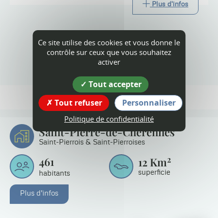
Plus d'infos
Ce site utilise des cookies et vous donne le
contrôle sur ceux que vous souhaitez
Tout l'agenda
activer
Tout accepter
Tout refuser
Personnaliser
Politique de confidentialité
Saint-Pierre-de-Chérennes
Saint-Pierrois & Saint-Pierroises
2
461
12
Km
superficie
habitants
Plus d'infos