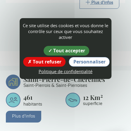
Plus d'infos
Ce site utilise des cookies et vous donne le
contrôle sur ceux que vous souhaitez
Tout l'agenda
activer
Tout accepter
Tout refuser
Personnaliser
Politique de confidentialité
Saint-Pierre-de-Chérennes
Saint-Pierrois & Saint-Pierroises
2
461
12
Km
superficie
habitants
Plus d'infos