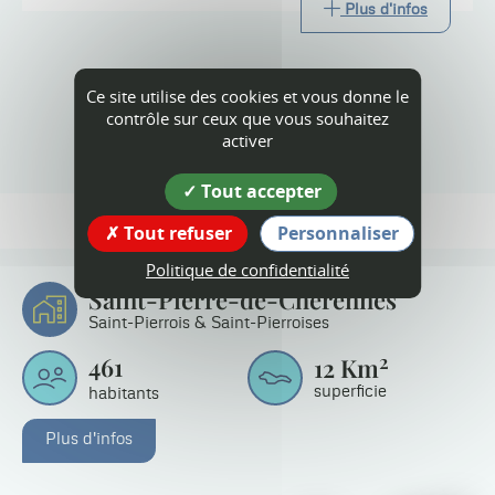
Plus d'infos
Ce site utilise des cookies et vous donne le
contrôle sur ceux que vous souhaitez
Tout l'agenda
activer
Tout accepter
Tout refuser
Personnaliser
Politique de confidentialité
Saint-Pierre-de-Chérennes
Saint-Pierrois & Saint-Pierroises
2
461
12
Km
superficie
habitants
Plus d'infos