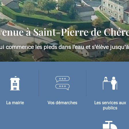
ntion les adresses mail ont changé , voici les nouvel
Pour la mairie : mairie@stp-cherennes.fr
Pour le maire : maire@stp-cherennes.fr
La mairie
Vos démarches
Les services aux
publics