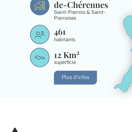
de-Chérennes
Saint-Pierrois & Saint-
Pierroises
461
habitants
2
12
Km
superficie
Plus d'infos