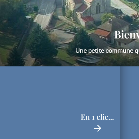
Atte
En 1 clic...