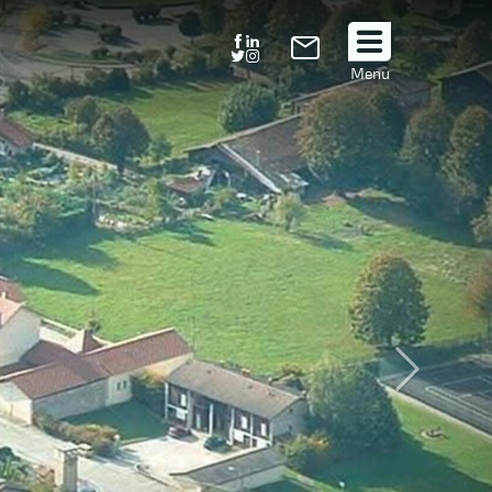
Suivez
Menu
nous
!