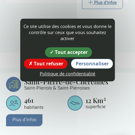
Plus d'infos
Ce site utilise des cookies et vous donne le
contrôle sur ceux que vous souhaitez
Tout l'agenda
activer
Tout accepter
Tout refuser
Personnaliser
Politique de confidentialité
Saint-Pierre-de-Chérennes
Saint-Pierrois & Saint-Pierroises
2
461
12
Km
superficie
habitants
Plus d'infos