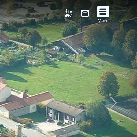
Suivez
Menu
nous
!