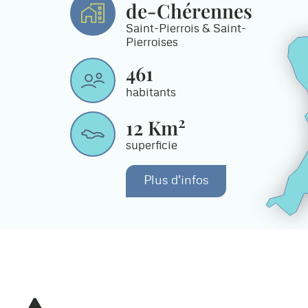
de-Chérennes
Saint-Pierrois & Saint-
Pierroises
461
habitants
2
12
Km
superficie
Plus d'infos