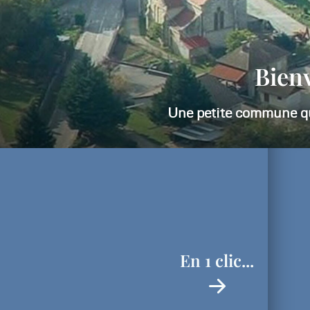
Atte
En 1 clic...