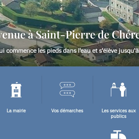
ntion les adresses mail ont changé , voici les nouvel
Pour la mairie : mairie@stp-cherennes.fr
Pour le maire : maire@stp-cherennes.fr
La mairie
Vos démarches
Les services aux
publics