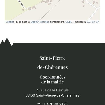
Leaflet
| Map data ©
OpenStreetMap
contributors,
ODbL
, Imagery ©
CC-BY-SA
Saint-Pierre
de-Chérennes
Coordonnées
de la mairie
45 rue de la Bascule
38160 Saint-Pierre-de-Chérennes
tél : 04 76 38 50 73