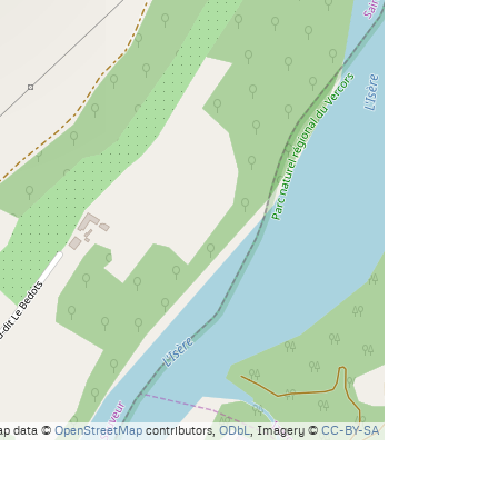
ap data ©
OpenStreetMap
contributors,
ODbL
, Imagery ©
CC-BY-SA