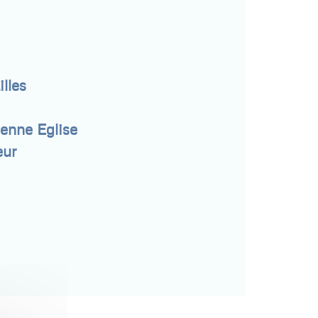
lles
ienne Eglise
eur