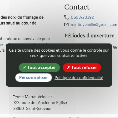
Contact
 des noix, du fromage de
0608720392
urs situé au cœur de
martinvolaille@gmail.com
Périodes d'ouverture
hentique et conviviale pour
emaine, les agriculteurs, les
Toute l'année le samedi de 8h 
Ce site utilise des cookies et vous donne le contrôle sur
eurs produits exceptionnels.
ceux que vous souhaitez activer
Tarif
Tout accepter
Tout refuser
Gratuit.
Personnaliser
Politique de confidentialité
Ferme Martin Volailles
723 route de l'Ancienne Eglise
38160
Saint-Sauveur