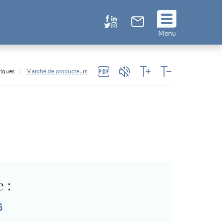
Suivez
Menu
nous
!
riques
Marché de producteurs
 :
6