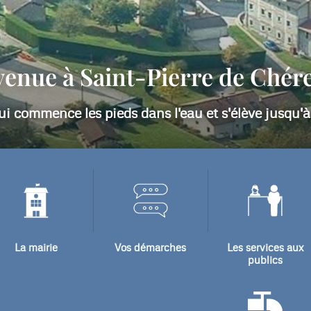
ntion les adresses mail ont changé , voici les nouvel
Pour la mairie : mairie@stp-cherennes.fr
Pour le maire : maire@stp-cherennes.fr
La mairie
Vos démarches
Les services aux
publics