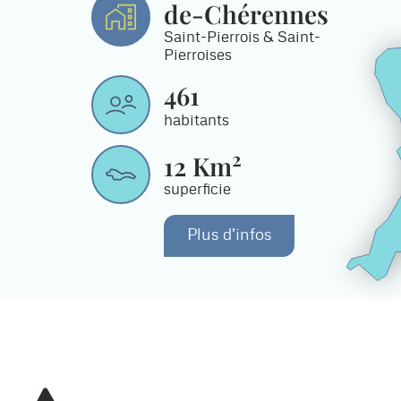
de-Chérennes
Saint-Pierrois & Saint-
Pierroises
461
habitants
2
12
Km
superficie
Plus d'infos