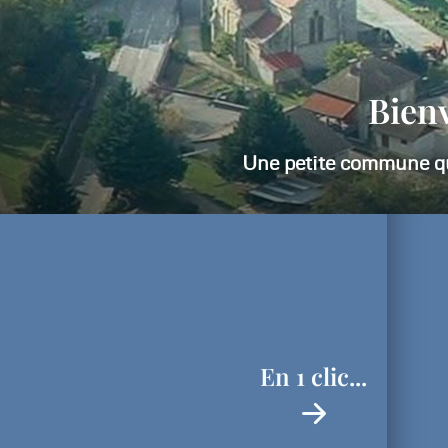
Atte
En 1 clic...