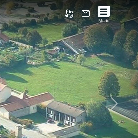
Suivez
Menu
nous
!