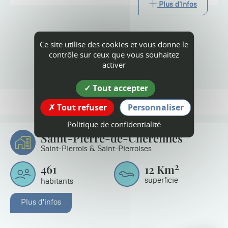
Plus d'infos
Ce site utilise des cookies et vous donne le
contrôle sur ceux que vous souhaitez
Tout l'agenda
activer
Tout accepter
Tout refuser
Personnaliser
Politique de confidentialité
Saint-Pierre-de-Chérennes
Saint-Pierrois & Saint-Pierroises
2
461
12
Km
superficie
habitants
Plus d'infos