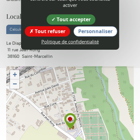
activer
Localisation
Tout accepter
Calculer votre itinéraire
Tout refuser
Personnaliser
Politique de confidentialité
Le Diapason
11 rue Jean Rony
38160
Saint-Marcellin
+
−