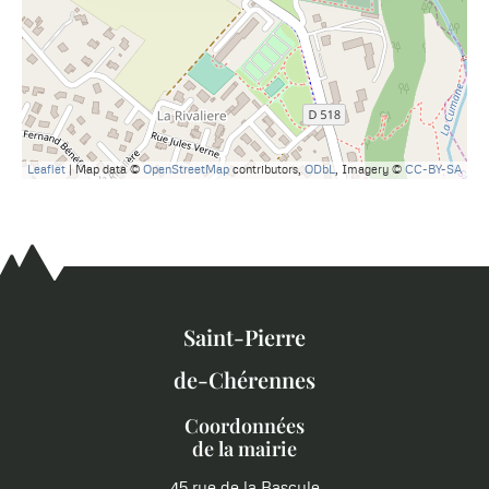
Leaflet
| Map data ©
OpenStreetMap
contributors,
ODbL
, Imagery ©
CC-BY-SA
Saint-Pierre
de-Chérennes
Coordonnées
de la mairie
45 rue de la Bascule