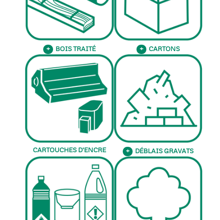
BOIS TRAITÉ
CARTONS
+
+
CARTOUCHES D'ENCRE
DÉBLAIS GRAVATS
+